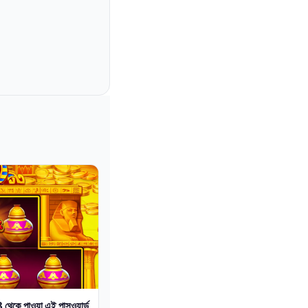
েকে পাওয়া এই পাসওয়ার্ড