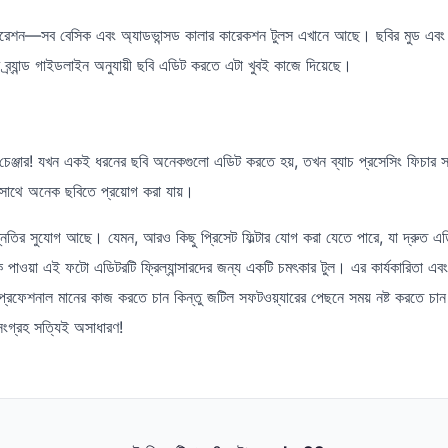
 স্যাচুরেশন—সব বেসিক এবং অ্যাডভান্সড কালার কারেকশন টুলস এখানে আছে। ছবির মুড এব
র ব্র্যান্ড গাইডলাইন অনুযায়ী ছবি এডিট করতে এটা খুবই কাজে দিয়েছে।
েঞ্জার! যখন একই ধরনের ছবি অনেকগুলো এডিট করতে হয়, তখন ব্যাচ প্রসেসিং ফিচার সম
 একসাথে অনেক ছবিতে প্রয়োগ করা যায়।
ন্নতির সুযোগ আছে। যেমন, আরও কিছু প্রিসেট ফিল্টার যোগ করা যেতে পারে, যা দ্রুত এ
পাওয়া এই ফটো এডিটরটি ফ্রিল্যান্সারদের জন্য একটি চমৎকার টুল। এর কার্যকারিতা এব
প্রফেশনাল মানের কাজ করতে চান কিন্তু জটিল সফটওয়্যারের পেছনে সময় নষ্ট করতে চান
ংগ্রহ সত্যিই অসাধারণ!