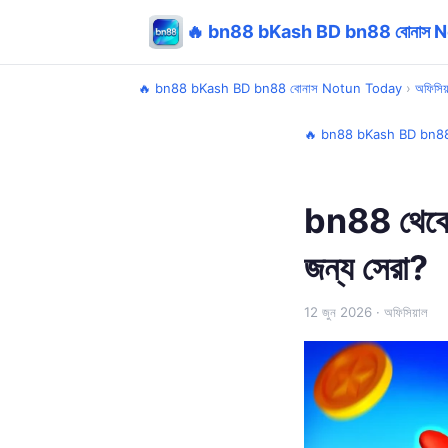
🔥 bn88 bKash BD bn88 বোনাস 
🔥 bn88 bKash BD bn88 বোনাস Notun Today
›
অফিসিয
🔥 bn88 bKash BD bn88
bn88 থেকে প
জন্য সেরা?
12 জুন 2026
· অফিসিয়াল