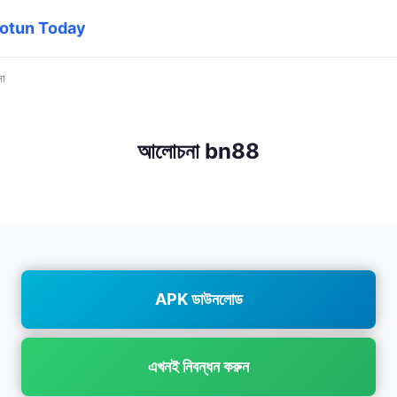
Notun Today
া
আলোচনা bn88
APK ডাউনলোড
এখনই নিবন্ধন করুন