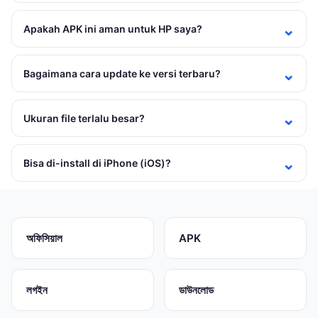
Apakah APK ini aman untuk HP saya?
Bagaimana cara update ke versi terbaru?
Ukuran file terlalu besar?
Bisa di-install di iPhone (iOS)?
অফিসিয়াল
APK
লগইন
ডাউনলোড