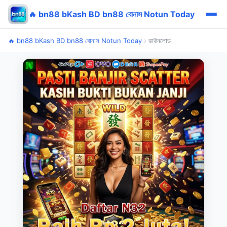
🔥 bn88 bKash BD bn88 বোনাস Notun Today
🔥 bn88 bKash BD bn88 বোনাস Notun Today
›
ডাউনলোড